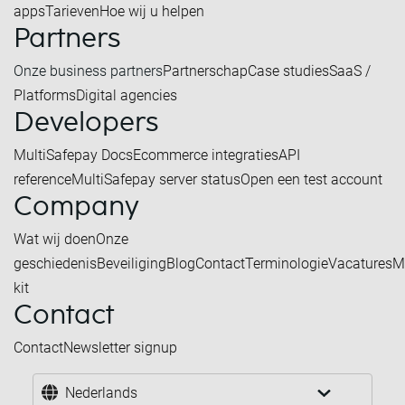
apps
Tarieven
Hoe wij u helpen
Partners
Onze business partners
Partnerschap
Case studies
SaaS /
Platforms
Digital agencies
Developers
MultiSafepay Docs
Ecommerce integraties
API
reference
MultiSafepay server status
Open een test account
Company
Wat wij doen
Onze
geschiedenis
Beveiliging
Blog
Contact
Terminologie
Vacatures
M
kit
Contact
Contact
Newsletter signup
Nederlands