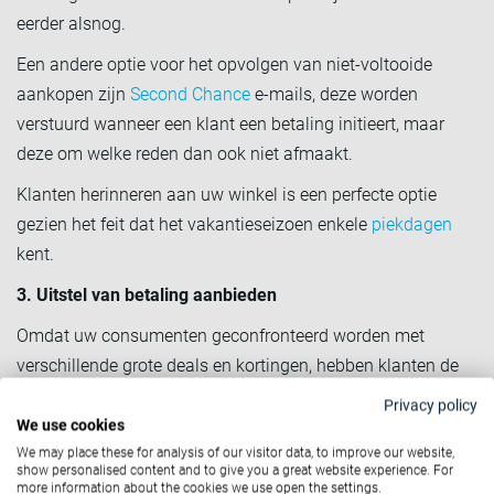
eerder alsnog.
Een andere optie voor het opvolgen van niet-voltooide
aankopen zijn
Second Chance
e-mails, deze worden
verstuurd wanneer een klant een betaling initieert, maar
deze om welke reden dan ook niet afmaakt.
Klanten herinneren aan uw winkel is een perfecte optie
gezien het feit dat het vakantieseizoen enkele
piekdagen
kent.
3. Uitstel van betaling aanbieden
Omdat uw consumenten geconfronteerd worden met
verschillende grote deals en kortingen, hebben klanten de
neiging om direct beslissingen te nemen. Daarom is de
Privacy policy
mogelijkheid om het product te ontvangen, maar de
We use cookies
betaling uit te stellen, erg populair bij consumenten.
We may place these for analysis of our visitor data, to improve our website,
show personalised content and to give you a great website experience. For
Betaalmethoden die beschikbaar zijn via MultiSafepay
more information about the cookies we use open the settings.