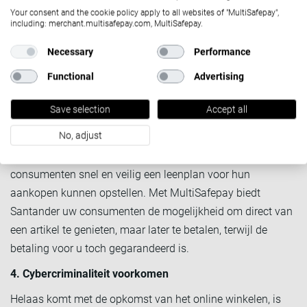
zoals: Klarna, Afterpay, Santander Betaal per Maand en
Your consent and the cookie policy apply to all websites of "MultiSafepay",
including: merchant.multisafepay.com, MultiSafepay.
onze eigen methode;
Pay after Delivery
verhogen de
koopbereidheid van de consument.
Necessary
Performance
Aangezien de tijd voor Kerstmis over het algemeen een
Functional
Advertising
periode met veel uitgaven is, is het betalen in termijnen een
Save selection
Accept all
aantrekkelijke optie voor uw consumenten, met name voor
bestelwaarden tot € 8.000.
No, adjust
Een handige optie hierbij is Santander, waarmee
consumenten snel en veilig een leenplan voor hun
aankopen kunnen opstellen. Met MultiSafepay biedt
Santander uw consumenten de mogelijkheid om direct van
een artikel te genieten, maar later te betalen, terwijl de
betaling voor u toch gegarandeerd is.
4. Cybercriminaliteit voorkomen
Helaas komt met de opkomst van het online winkelen, is