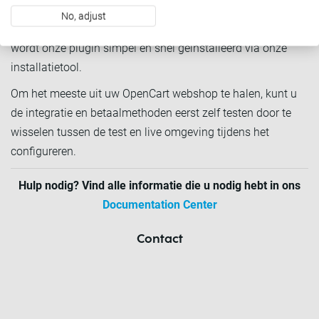
paar klikken van uw muis. Dit geldt tevens voor merchants
No, adjust
die nog geen gebruik maken van onze plugin - ook hier
wordt onze plugin simpel en snel geïnstalleerd via onze
installatietool.
Om het meeste uit uw OpenCart webshop te halen, kunt u
de integratie en betaalmethoden eerst zelf testen door te
wisselen tussen de test en live omgeving tijdens het
configureren.
Hulp nodig? Vind alle informatie die u nodig hebt in ons
Documentation Center
Contact