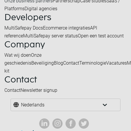
Onze business partners
Partnerschap
Case studies
SaaS /
Platforms
Digital agencies
Developers
MultiSafepay Docs
Ecommerce integraties
API
reference
MultiSafepay server status
Open een test account
Company
Wat wij doen
Onze
geschiedenis
Beveiliging
Blog
Contact
Terminologie
Vacatures
M
kit
Contact
Contact
Newsletter signup
Nederlands