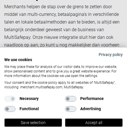
Merchants helpen de stap over de grens te zetten door
middel van multi-currency, betaalpagina’s in verschillende
talen en lokale betaalmethoden aan te bieden, is altijd een
belangrijk onderdeel geweest van de business van
MultiSafepay. Onze nieuwe integratie sluit hier dan ook
naadloos op aan; zo kunt u nog makkelijker dan voorheen
al uw betaalmethoden afstemmen. Zo kunt u uw
Privacy policy
We use cookies
betaalmethoden afstemmen op specifieke doelgroepen.
We may place these for analysis of our visitor data, to improve our website,
Voor een overzicht van onze betaalmethoden, klik
hier
.
show personalised content and to give you a great website experience. For
more information about the cookies we use open the settings.
Eenvoudig
Your consent and the cookie policy apply to all websites of "MultiSafepay",
including: merchant.multisafepay.com, MultiSafepay.
installatie- en
Necessary
Performance
updateproces
Functional
Advertising
Voor de merchants die al gebruik maken van onze plugin, is
Save selection
Accept all
de installatie gemakkelijk uit te voeren door middel van een