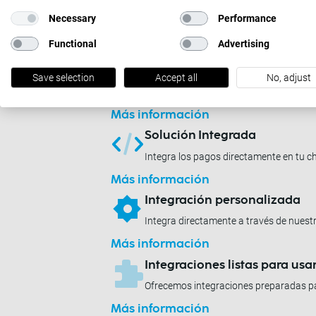
Necessary
Performance
Ofrecemos las siguientes opciones de
Functional
Advertising
Solución alojada
Save selection
Accept all
No, adjust
Redirige a tus clientes a nuestra propia
Más información
Solución Integrada
Integra los pagos directamente en tu c
Más información
Integración personalizada
Integra directamente a través de nuestr
Más información
Integraciones listas para usa
Ofrecemos integraciones preparadas p
Más información