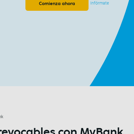
Infórmate
Comienza ahora
nk
revocables
con MyBank