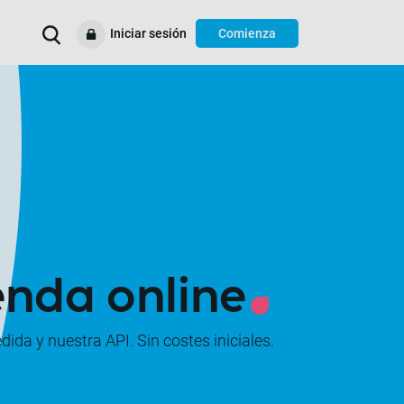
Iniciar sesión
Comienza
Estamos aquí para
Casos prácticos
Ayuda y soporte
Recursos
ayudarte
enda online
a y nuestra API. Sin costes iniciales.