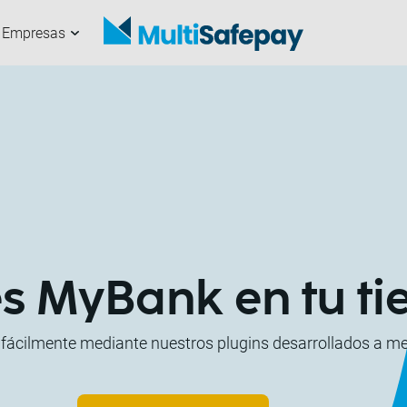
Empresas
anales
uestros partners
omerciante
obre nosotros
Comienza ahora
Trabaja con
Desarrolladores
Noticias y artículos
nosotros
s MyBank en tu ti
cilmente mediante nuestros plugins desarrollados a medid