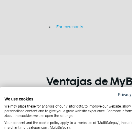
For merchants
Ventajas de
MyB
Sin costes iniciales
Privacy
We use cookies
Más de 40 métodos de pago locales e int
Desarrollo interno con soporte técnico di
We may place these for analysis of our visitor data, to improve our website, show
personalised content and to give you a great website experience. For more infor
about the cookies we use open the settings.
Acceder
Your consent and the cookie policy apply to all websites of "MultiSafepay", includi
Contacto
merchant.multisafepay.com, MultiSafepay.