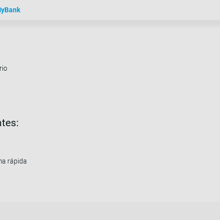
yBank
rio
ntes:
ma rápida