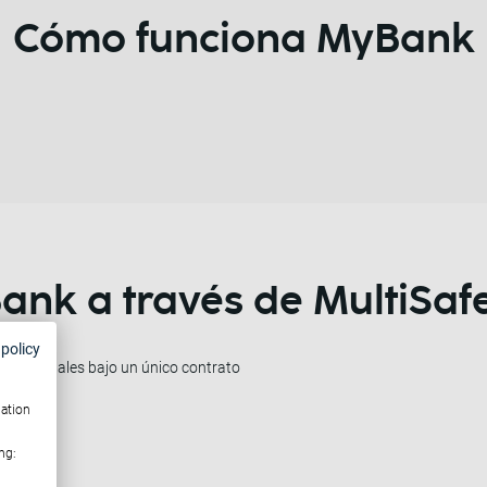
Cómo funciona MyBank
ank a través de MultiSaf
 policy
ernacionales bajo un único contrato
recto
mation
ng: