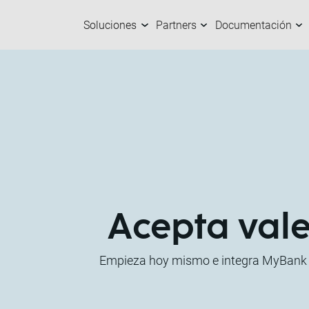
Soluciones
Partners
Documentación
Soluciones
Partners
Documentación
Empresas
C
N
C
S
Acepta vale
Empieza hoy mismo e integra MyBank fá