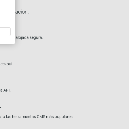
 integración:
 solución alojada segura.
heckout.
a API.
r
ara las herramientas CMS más populares.