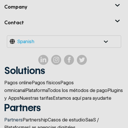
Company
Contact
Spanish
Solutions
Pagos online
Pagos físicos
Pagos
omnicanal
Plataforma
Todos los métodos de pago
Plugins
y Apps
Nuestras tarifas
Estamos aquí para ayudarte
Partners
Partners
Partnership
Casos de estudio
SaaS /
Plataformas
Las agencias digitales