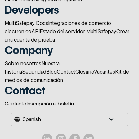
Developers
MultiSafepay Docs
Integraciones de comercio
electrónico
API
Estado del servidor MultiSafepay
Crear
una cuenta de prueba
Company
Sobre nosotros
Nuestra
historia
Seguridad
Blog
Contact
Glosario
Vacantes
Kit de
medios de comunicación
Contact
Contacto
Inscripción al boletín
Spanish