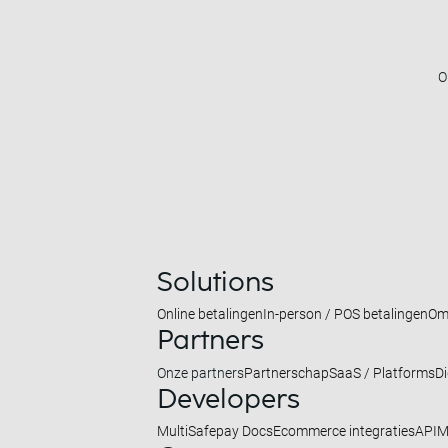
O
Solutions
Online betalingen
In-person / POS betalingen
Om
Partners
Onze partners
Partnerschap
SaaS / Platforms
Di
Developers
MultiSafepay Docs
Ecommerce integraties
API
M