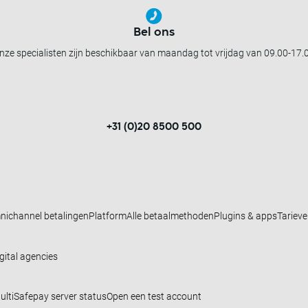
Bel ons
nze specialisten zijn beschikbaar van maandag tot vrijdag van 09.00-17.
+31 (0)20 8500 500
nichannel betalingen
Platform
Alle betaalmethoden
Plugins & apps
Tariev
gital agencies
ultiSafepay server status
Open een test account