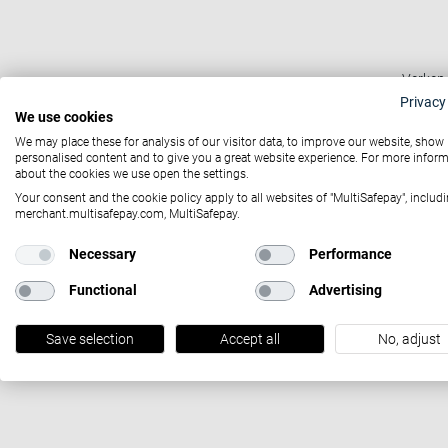
Verken 
Privacy
We use cookies
We may place these for analysis of our visitor data, to improve our website, show
personalised content and to give you a great website experience. For more infor
about the cookies we use open the settings.
Your consent and the cookie policy apply to all websites of "MultiSafepay", includi
merchant.multisafepay.com, MultiSafepay.
Necessary
Performance
Functional
Advertising
Heeft
Save selection
Accept all
No, adjust