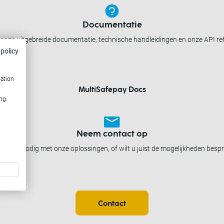
Documentatie
onze uitgebreide documentatie, technische handleidingen en onze API re
 policy
mation
MultiSafepay Docs
ng:
Neem contact op
 u hulp nodig met onze oplossingen, of wilt u juist de mogelijkheden besp
Contact