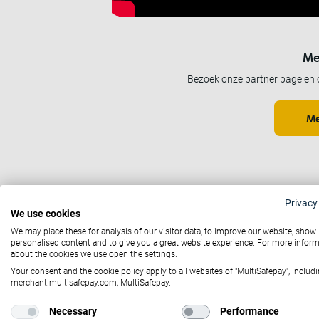
Me
Bezoek onze partner page en 
Me
Privacy
We use cookies
We may place these for analysis of our visitor data, to improve our website, show
personalised content and to give you a great website experience. For more infor
about the cookies we use open the settings.
Your consent and the cookie policy apply to all websites of "MultiSafepay", includi
merchant.multisafepay.com, MultiSafepay.
Altijd
Necessary
Performance