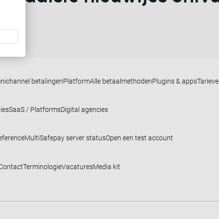
nichannel betalingen
Platform
Alle betaalmethoden
Plugins & apps
Tariev
ies
SaaS / Platforms
Digital agencies
eference
MultiSafepay server status
Open een test account
Contact
Terminologie
Vacatures
Media kit