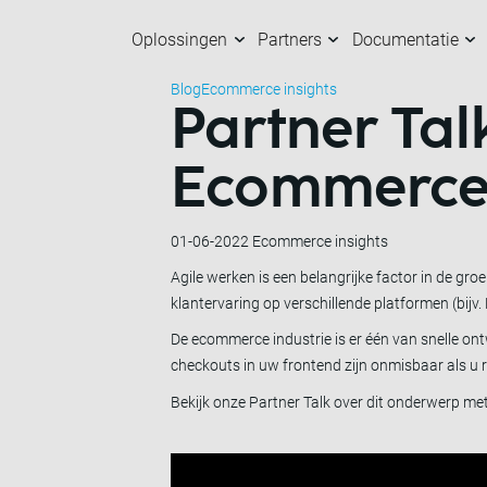
Oplossingen
Partners
Documentatie
Blog
Ecommerce insights
Partner Tal
Oplossingen
Partners
Documentatie
Over ons
K
O
M
M
Ecommerce:
01-06-2022
Ecommerce insights
Agile werken is een belangrijke factor in de groe
klantervaring op verschillende platformen (bij
De ecommerce industrie is er één van snelle ont
checkouts in uw frontend zijn onmisbaar als u re
Bekijk onze Partner Talk over dit onderwerp met