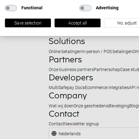
Functional
Advertising
Save selection
Accept all
No, adjust
Solutions
Online betalingen
In-person / POS betalingen
Om
Partners
Onze business partners
Partnerschap
Case stud
Developers
MultiSafepay Docs
Ecommerce integraties
API r
Company
Wat wij doen
Onze geschiedenis
Beveiliging
Blog
Contact
Contact
Newsletter signup
Nederlands