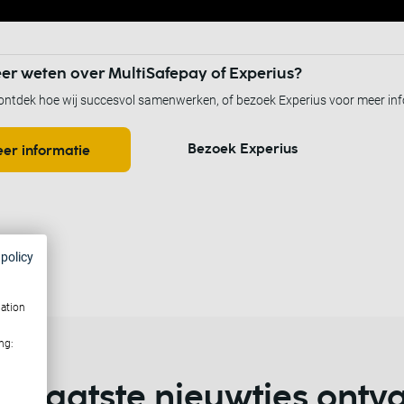
er weten over MultiSafepay of Experius?
ontdek hoe wij succesvol samenwerken, of bezoek Experius voor meer inf
Bezoek Experius
er informatie
 policy
mation
ng:
 de laatste nieuwtjes ont