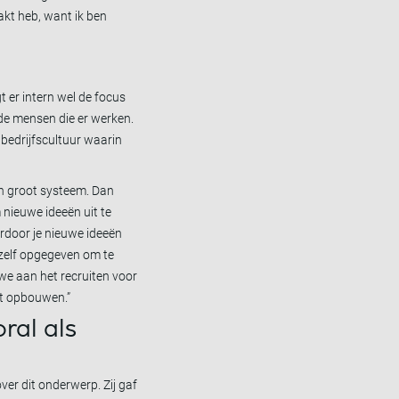
akt heb, want ik ben
t er intern wel de focus
 de mensen die er werken.
 bedrijfscultuur waarin
een groot systeem. Dan
m nieuwe ideeën uit te
ardoor je nieuwe ideeën
jzelf opgegeven om te
 we aan het recruiten voor
et opbouwen.”
ral als
ver dit onderwerp. Zij gaf