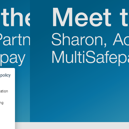
 policy
mation
ng: