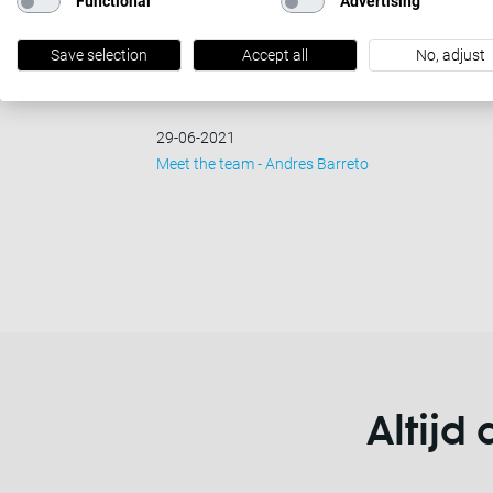
Functional
Advertising
Save selection
Accept all
No, adjust
29-06-2021
Meet the team - Andres Barreto
Altijd