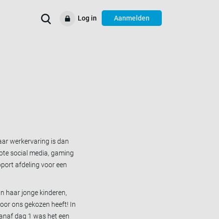
Log in
Aanmelden
Verbeter uw
Voorbeelden
Ondersteuning
Resources
bedrijfsprocessen
haar werkervaring is dan
rote social media, gaming
pport afdeling voor een
an haar jonge kinderen,
 voor ons gekozen heeft! In
 Vanaf dag 1 was het een