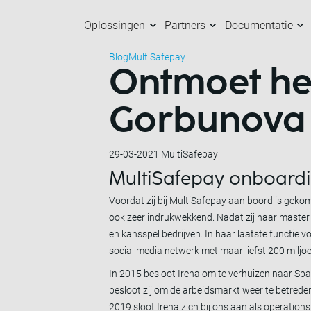
Oplossingen
Partners
Documentatie
Blog
MultiSafepay
Ontmoet het
Oplossingen
Partners
Documentatie
Over ons
K
O
M
M
Gorbunova
29-03-2021
MultiSafepay
MultiSafepay onboard
Voordat zij bij MultiSafepay aan boord is gekome
ook zeer indrukwekkend. Nadat zij haar master i
en kansspel bedrijven. In haar laatste functie 
social media netwerk met maar liefst 200 miljoe
In 2015 besloot Irena om te verhuizen naar Spa
besloot zij om de arbeidsmarkt weer te betreden. 
2019 sloot Irena zich bij ons aan als operation