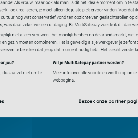
gaande! Als vrouw, maar ook als man, is dit het ideale moment om in te sta
erk - ook realiseren, je moet alleen de juiste plek ervoor vinden. Voordat 
e cultuur nog wat conservatief vond ten opzichte van geslachtsrollen op d
 was daar zeker wel een uitdaging. Bij MultiSafepay voelde ik dit dan wee
ijnlijk niet alleen vrouwen - het moeilijk hebben op de arbeidsmarkt, niet 
en gezin moeten combineren. Het is geweldig als je werkgever je zelfontp
véleven te bereiken dat je op dat moment nodig hebt. Het is echt versterk
oor jou?
Wil je MultiSafepay partner worden?
t, dus aarzel niet om te
Meer info over alle voordelen vindt u op onze
webpagina.
es
Bezoek onze partner pag