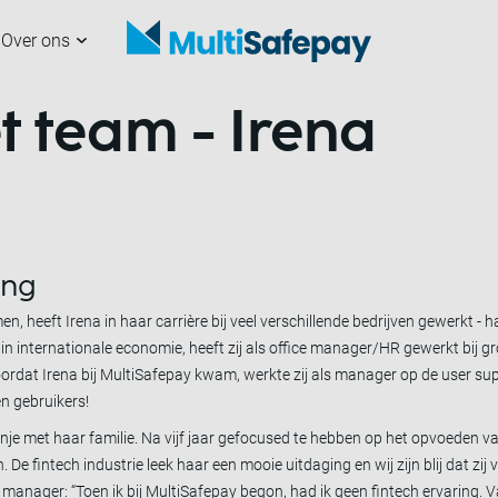
Over ons
 team - Irena
analen
nze partners
erchants
ultiSafepay
Aan de slag
Samenwerken met
Developers
Nieuws
ons
ing
n, heeft Irena in haar carrière bij veel verschillende bedrijven gewerkt - 
n internationale economie, heeft zij als office manager/HR gewerkt bij g
voordat Irena bij MultiSafepay kwam, werkte zij als manager op de user su
n gebruikers!
nje met haar familie. Na vijf jaar gefocused te hebben op het opvoeden v
De fintech industrie leek haar een mooie uitdaging en wij zijn blij dat zij
s manager: “Toen ik bij MultiSafepay begon, had ik geen fintech ervaring.