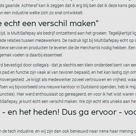
ds gaande. Achteraf kan ik zeggen dat ik erg blij ben dat ik deze kans gep
n een industrie welke zich zo snel ontwikkelt.
e echt een verschil maken”
, is MultiSafepay als bedrijf ontzettend aan het groeien. Tegelijkertijd lig
oede relaties tussen medewerkers. De nadruk ligt bij MultiSafepay echt op
tieve service en producten te leveren die de merchants nodig hebben. Een
emak voelen is daarbij essentieel.
 werd bevestigd door collega’s - dat je slechts een klein onderdeel bent van 
e pad en functie zijn vaak al van tevoren bepaald, en het kan lastig zijn o
genovergesteld. Je krijgt als medewerker zoveel vertrouwen en vrijheid, wa
 Toen wij bijvoorbeeld ons nieuwe kantoor in Duitsland openden, heb ik mi
functies). Hier werd enthousiast op gereageerd, en voor ik het wist waren
tiSafepay, je kunt écht een verschil maken. We zijn echt iets unieks aan h
 - en het heden! Dus ga ervoor - voo
 de tech industrie, en wij zijn dan ook benieuwd naar Irena haar mening o