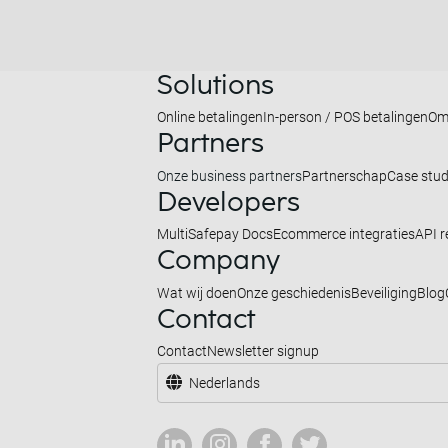
Solutions
Online betalingen
In-person / POS betalingen
Om
Partners
Onze business partners
Partnerschap
Case stud
Developers
MultiSafepay Docs
Ecommerce integraties
API r
Company
Wat wij doen
Onze geschiedenis
Beveiliging
Blog
Contact
Contact
Newsletter signup
Nederlands