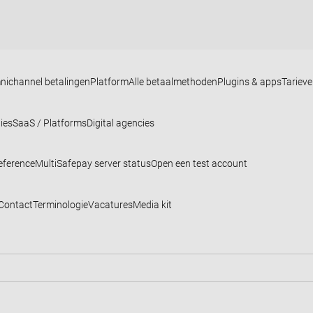
nichannel betalingen
Platform
Alle betaalmethoden
Plugins & apps
Tariev
ies
SaaS / Platforms
Digital agencies
eference
MultiSafepay server status
Open een test account
Contact
Terminologie
Vacatures
Media kit