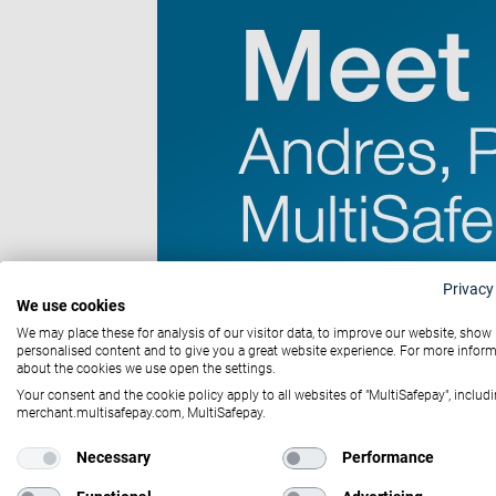
Privacy
We use cookies
We may place these for analysis of our visitor data, to improve our website, show
personalised content and to give you a great website experience. For more infor
about the cookies we use open the settings.
Your consent and the cookie policy apply to all websites of "MultiSafepay", includi
merchant.multisafepay.com, MultiSafepay.
Necessary
Performance