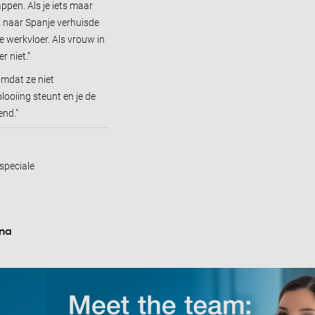
ppen. Als je iets maar
ik naar Spanje verhuisde
e werkvloer. Als vrouw in
r niet.”
omdat ze niet
looiing steunt en je de
end."
 speciale
ina