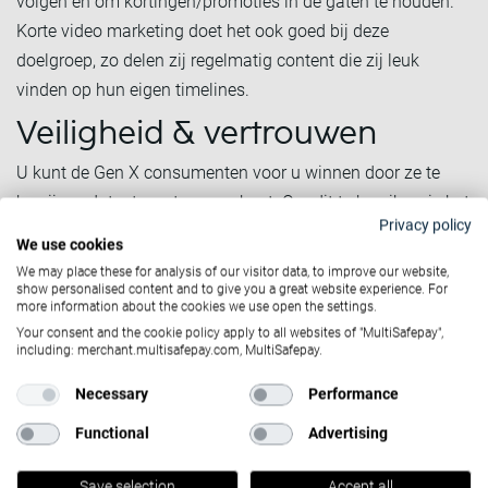
volgen en om kortingen/promoties in de gaten te houden.
Korte video marketing doet het ook goed bij deze
doelgroep, zo delen zij regelmatig content die zij leuk
vinden op hun eigen timelines.
Veiligheid & vertrouwen
U kunt de Gen X consumenten voor u winnen door ze te
bewijzen dat u te vertrouwen bent. Om dit te bereiken, is het
Privacy policy
belangrijk om één duidelijk imago te hebben als bedrijf, op
We use cookies
al uw kanalen. Daarnaast moet u makkelijk te vinden zijn
We may place these for analysis of our visitor data, to improve our website,
op verschillende social media en zoekmachines. Als u dan
show personalised content and to give you a great website experience. For
more information about the cookies we use open the settings.
ook nog genoeg positieve reviews weergeeft, zorgt u ervoor
Your consent and the cookie policy apply to all websites of "MultiSafepay",
dat de onderzoekende Gen X consument vindt waar hij of
including: merchant.multisafepay.com, MultiSafepay.
zij naar op zoek is. Wanneer u hun vertrouwen hebt
Necessary
Performance
gewonnen, is de kans groot dat u een klant voor het leven
Functional
Advertising
heeft. Veel Gen X’ers geven aan dat zij over het algemeen
loyaal zijn aan een merk - vooral wanneer er een goed
Save selection
Accept all