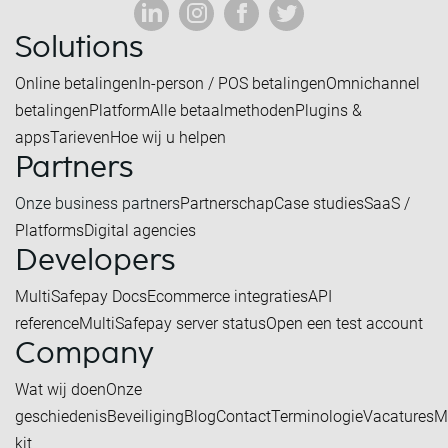
Solutions
Online betalingen
In-person / POS betalingen
Omnichannel
betalingen
Platform
Alle betaalmethoden
Plugins &
apps
Tarieven
Hoe wij u helpen
Partners
Onze business partners
Partnerschap
Case studies
SaaS /
Platforms
Digital agencies
Developers
MultiSafepay Docs
Ecommerce integraties
API
reference
MultiSafepay server status
Open een test account
Company
Wat wij doen
Onze
geschiedenis
Beveiliging
Blog
Contact
Terminologie
Vacatures
M
kit