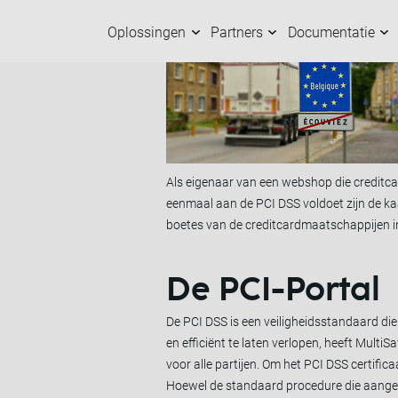
is een internationale beveiligingsstanda
Oplossingen
Partners
Documentatie
Oplossingen
Partners
Documentatie
Over ons
K
O
M
M
Als eigenaar van een webshop die creditcar
eenmaal aan de PCI DSS voldoet zijn de ka
boetes van de creditcardmaatschappijen in
De PCI-Portal
De PCI DSS is een veiligheidsstandaard die
en efficiënt te laten verlopen, heeft Mult
voor alle partijen. Om het PCI DSS certific
Hoewel de standaard procedure die aangeb