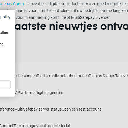
Safepay Control
– bevat een digitale introductie om u zo goed mogelijk te
 is een fijne manier voor u om te controleren of uw bedrijf in aanmerking k
 policy
 hier niet voor in aanmerking komt, helpt MultiSafepay u verder.
 de laatste nieuwtjes ont
mation
ng:
nichannel betalingen
Platform
Alle betaalmethoden
Plugins & apps
Tariev
ies
SaaS / Platforms
Digital agencies
eference
MultiSafepay server status
Open een test account
Contact
Terminologie
Vacatures
Media kit