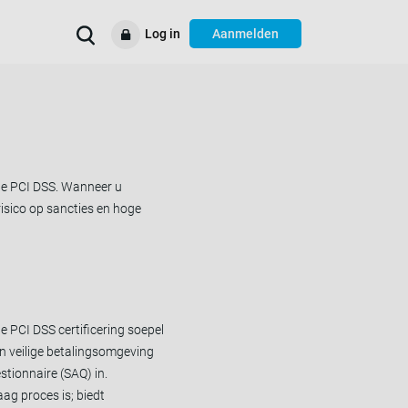
Log in
Aanmelden
Verbeter uw
Voorbeelden
Ondersteuning
Resources
bedrijfsprocessen
 de PCI DSS. Wanneer u
isico op sancties en hoge
e PCI DSS certificering soepel
en veilige betalingsomgeving
stionnaire (SAQ) in.
g proces is; biedt