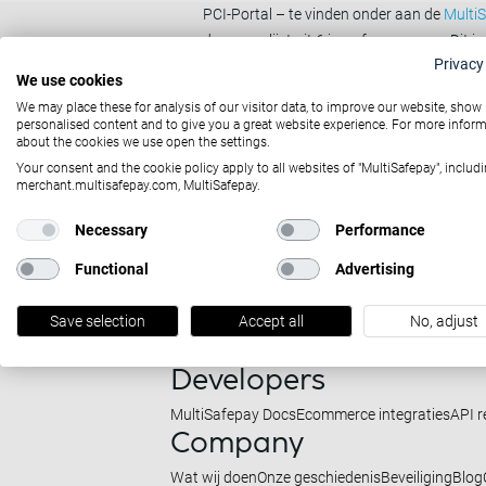
PCI-Portal – te vinden onder aan de
Multi
de vragenlijst uit 6 ja –of nee vragen. Dit
Privacy
tijdens de vragenlijst erachter komen dat u
We use cookies
Altijd
We may place these for analysis of our visitor data, to improve our website, show
personalised content and to give you a great website experience. For more infor
about the cookies we use open the settings.
Your consent and the cookie policy apply to all websites of "MultiSafepay", includi
merchant.multisafepay.com, MultiSafepay.
Necessary
Performance
Solutions
Functional
Advertising
Online betalingen
In-person / POS betalingen
Om
Partners
Save selection
Accept all
No, adjust
Onze business partners
Partnerschap
Case stud
Developers
MultiSafepay Docs
Ecommerce integraties
API r
Company
Wat wij doen
Onze geschiedenis
Beveiliging
Blog