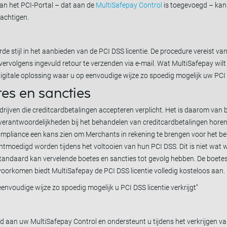
an het PCI-Portal – dat aan de
MultiSafepay Control
is toegevoegd – kan
machtigen.
de stijl in het aanbieden van de PCI DSS licentie. De procedure vereist v
vervolgens ingevuld retour te verzenden via e-mail. Wat MultiSafepay wil
digitale oplossing waar u op eenvoudige wijze zo spoedig mogelijk uw PCI D
es en sancties
bedrijven die creditcardbetalingen accepteren verplicht. Het is daarom van
erantwoordelijkheden bij het behandelen van creditcardbetalingen hore
Compliance een kans zien om Merchants in rekening te brengen voor het b
ntmoedigd worden tijdens het voltooien van hun PCI DSS. Dit is niet wat 
sstandaard kan vervelende boetes en sancties tot gevolg hebben. De boet
 voorkomen biedt MultiSafepay de PCI DSS licentie volledig kosteloos aan.
envoudige wijze zo spoedig mogelijk u PCI DSS licentie verkrijgt’’
 aan uw MultiSafepay Control en ondersteunt u tijdens het verkrijgen van