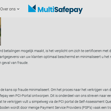
ard die is ontwikkeld om de kans op fraude aanzienlijk te verminderen.
Over ons
analen
nze partners
erchants
ultiSafepay
Aan de slag
Samenwerken met
Developers
Nieuws
ons
d betalingen mogelijk maakt, is het verplicht om zich te certificeren met
artgegevens van uw klanten optimaal beschermd en minimaliseert u het r
 geval van fraude.
 de kans op fraude minimaliseert. Om het proces naar het verkrijgen van d
iSafepay een PCI-Portal ontworpen. Dit is onderdeel van ons streven naar e
aat te verkrijgen vult u simpelweg via de PCI portal de Self-Assessment Que
oden wordt door menige Payment Service Providers (PSP’s) vaak een traa