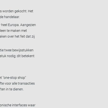
els worden gekocht. Het
 de handelaar.
r heel Europa. Aangezien
lleen te maken met
en over het feit dat zij
atie twee bewijsstukken
tuk nodig; dit betekent
et "one-stop shop"
te voor alle transacties
ten in te dienen.
tronische interfaces waar