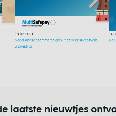
18-02-2021
10-
Nederlandse ecommerce gids - tips voor succesvolle
De e
uitbreiding
 de laatste nieuwtjes ont