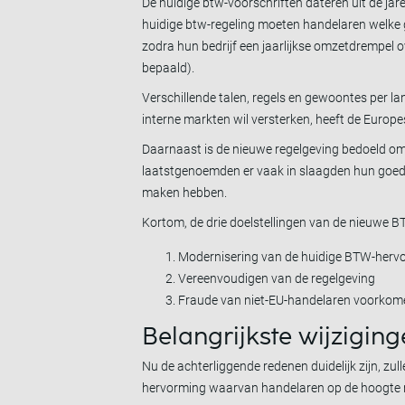
De huidige btw-voorschriften dateren uit de ja
huidige btw-regeling moeten handelaren welke 
zodra hun bedrijf een jaarlijkse omzetdrempel o
bepaald).
Verschillende talen, regels en gewoontes per 
interne markten wil versterken, heeft de Europ
Daarnaast is de nieuwe regelgeving bedoeld om 
laatstgenoemden er vaak in slaagden hun goed
maken hebben.
Kortom, de drie doelstellingen van de nieuwe 
Modernisering van de huidige BTW-herv
Vereenvoudigen van de regelgeving
Fraude van niet-EU-handelaren voorkom
Belangrijkste wijzigin
Nu de achterliggende redenen duidelijk zijn, zu
hervorming waarvan handelaren op de hoogte moe