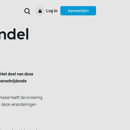
Log in
Aanmelden
ndel
Verbeter uw
Voorbeelden
Ondersteuning
Resources
bedrijfsprocessen
 Het doel van deze
overschrijdende
issie heeft de invoering
r deze veranderingen