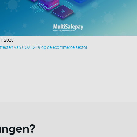
11-2020
ffecten van COVID-19 op de ecommerce sector
vangen?