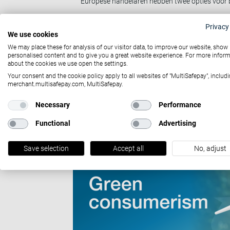
Europese handelaren hebben twee opties voor b
BTW-aangifte doen voor elk Europees lan
Privacy
Zich inschrijven voor de EU-regeling om
We use cookies
kunnen zich nu inschrijven. Zie
hier
voor m
We may place these for analysis of our visitor data, to improve our website, show
personalised content and to give you a great website experience. For more infor
about the cookies we use open the settings.
Met meer dan 20 jaar ervaring in ecommerce ku
Your consent and the cookie policy apply to all websites of "MultiSafepay", includi
ecommerce markt.
merchant.multisafepay.com, MultiSafepay.
N
Necessary
Performance
Functional
Advertising
Gerelateerd nieuws
Save selection
Accept all
No, adjust