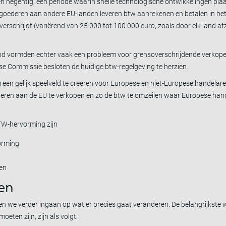
ren negentig, een periode waarin snelle technologische ontwikkelingen pl
goederen aan andere EU-landen leveren btw aanrekenen en betalen in he
verschrijdt (variërend van 25 000 tot 100 000 euro, zoals door elk land af
land vormden echter vaak een probleem voor grensoverschrijdende verkop
ese Commissie besloten de huidige btw-regelgeving te herzien.
een gelijk speelveld te creëren voor Europese en niet-Europese handelar
eren aan de EU te verkopen en zo de btw te omzeilen waar Europese han
BTW-hervorming zijn
orming
en
gen
llen we verder ingaan op wat er precies gaat veranderen. De belangrijkste 
ten zijn, zijn als volgt: