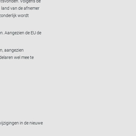
aatsvonden. Volgens de
t land van de afnemer
zonderlijk wordt
en. Aangezien de EU de
en, aangezien
delaren wel mee te
wijzigingen in de nieuwe