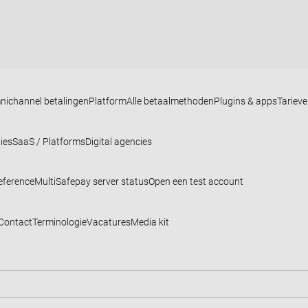
nichannel betalingen
Platform
Alle betaalmethoden
Plugins & apps
Tariev
ies
SaaS / Platforms
Digital agencies
eference
MultiSafepay server status
Open een test account
Contact
Terminologie
Vacatures
Media kit