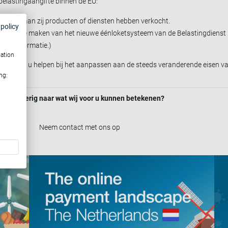
elastingaangifte binnen de EU:
d waaraan zij producten of diensten hebben verkocht.
 policy
 gebruik te maken van het nieuwe éénloketsysteem van de Belastingdiens
eer informatie.)
mation
nnen wij u helpen bij het aanpassen aan de steeds veranderende eisen 
ng:
ieuwsgierig naar wat wij voor u kunnen betekenen?
Neem contact met ons op