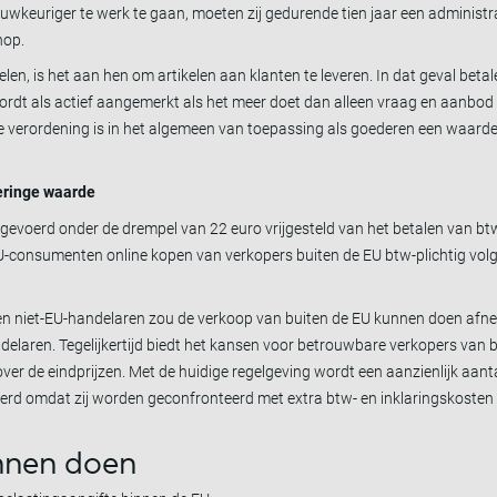
wkeuriger te werk te gaan, moeten zij gedurende tien jaar een administr
hop.
pelen, is het aan hen om artikelen aan klanten te leveren. In dat geval bet
ordt als actief aangemerkt als het meer doet dan alleen vraag en aanbod 
ze verordening is in het algemeen van toepassing als goederen een waard
geringe waarde
gevoerd onder de drempel van 22 euro vrijgesteld van het betalen van btw
 EU-consumenten online kopen van verkopers buiten de EU btw-plichtig vo
- en niet-EU-handelaren zou de verkoop van buiten de EU kunnen doen afnem
delaren. Tegelijkertijd biedt het kansen voor betrouwbare verkopers van b
r de eindprijzen. Met de huidige regelgeving wordt een aanzienlijk aanta
 omdat zij worden geconfronteerd met extra btw- en inklaringskosten 
nnen doen