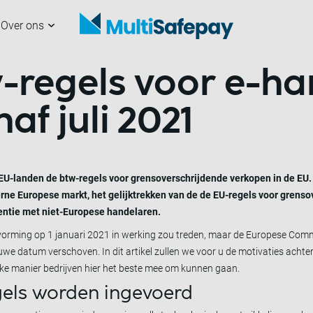
Over ons
-regels voor e-ha
analen
nze partners
erchants
ultiSafepay
Aan de slag
Samenwerken met
Developers
Nieuws
ons
af juli 2021
e EU-landen de btw-regels voor grensoverschrijdende verkopen in de EU.
erne Europese markt, het gelijktrekken van de de EU-regels voor grens
rentie met niet-Europese handelaren.
vorming op 1 januari 2021 in werking zou treden, maar de Europese Comm
 datum verschoven. In dit artikel zullen we voor u de motivaties achte
elke manier bedrijven hier het beste mee om kunnen gaan.
els worden ingevoerd