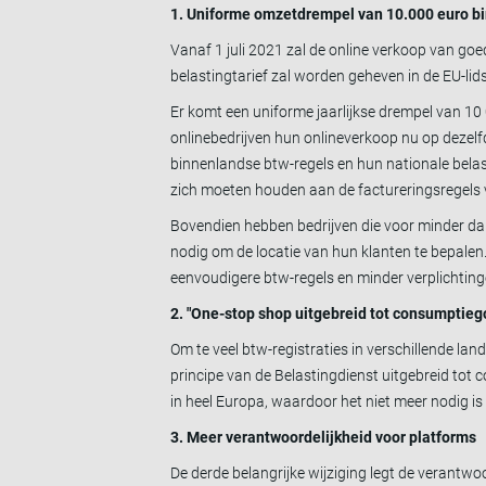
1. Uniforme omzetdrempel van 10.000 euro b
Vanaf 1 juli 2021 zal de online verkoop van go
belastingtarief zal worden geheven in de EU-li
Er komt een uniforme jaarlijkse drempel van 10
onlinebedrijven hun onlineverkoop nu op dezel
binnenlandse btw-regels en hun nationale belast
zich moeten houden aan de factureringsregels
Bovendien hebben bedrijven die voor minder dan
nodig om de locatie van hun klanten te bepalen
eenvoudigere btw-regels en minder verplichtin
2. "One-stop shop uitgebreid tot consumptie
Om te veel btw-registraties in verschillende l
principe van de Belastingdienst uitgebreid tot 
in heel Europa, waardoor het niet meer nodig i
3. Meer verantwoordelijkheid voor platforms
De derde belangrijke wijziging legt de verantwo