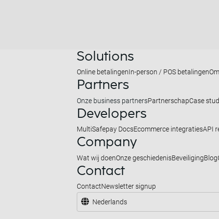
Solutions
Online betalingen
In-person / POS betalingen
Om
Partners
Onze business partners
Partnerschap
Case stud
Developers
MultiSafepay Docs
Ecommerce integraties
API r
Company
Wat wij doen
Onze geschiedenis
Beveiliging
Blog
Contact
Contact
Newsletter signup
Nederlands