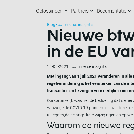
Oplossingen
Partners
Documentatie
Blog
Ecommerce insights
Nieuwe btw
Oplossingen
Partners
Documentatie
Over ons
K
O
M
M
in de EU van
14-04-2021
Ecommerce insights
Met ingang van 1 juli 2021 veranderen in all
regelverandering is het versterken van de int
transacties en te zorgen voor eerlijke concur
Oorspronkelijk was het de bedoeling dat de her
vanwege de COVID-19-pandemie naar deze nieuwe
uitleggen,de belangrijkste wijzigingen en op w
Waarom de nieuwe reg