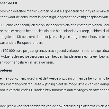
innen de EU
ederen op dezelfde manier worden belast als goederen die in fysieke wink
dstaat waar de consument is gevestigd, ongeacht de vestigingsplaats van
 000 euro voor bedrijven die online goederen en/of diensten verkopen voo
fde manier mogen behandelen als hun binnenlandse verkoop, hebben zij a
ingdienst. Dit betekent dat bedrijven zich geen zorgen meer hoeven te mak
 van andere Europese landen.
 100 000 euro per jaar grensoverschrijdend verkopen, in de huidige situ
. Volgens de nieuwe verordeningen hebben handelaren slechts één bewijss
gen voor handelaren in het algemeen.
goederen
anden te voorkomen, wordt met de tweede wijziging binnen de hervorming h
consumentengoederen. Deze wijziging biedt de mogelijkheid van één aangif
s om in verschillende EU-landen btw-nummers aan te vragen en btw-aangif
ordelijkheid voor het corrigeren van de btw-betaling bij platforms en elek