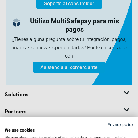
Soporte al consumidor
Utilizo MultiSafepay para mis
pagos
¿Tienes alguna pregunta sobre tu integración, pagos,
finanzas o nuevas oportunidades? Ponte en contacto
con
Asistencia al comerciante
Solutions
Partners
Privacy policy
Developers
We use cookies
We may place these for analysis of our visitor data, to improve our website,