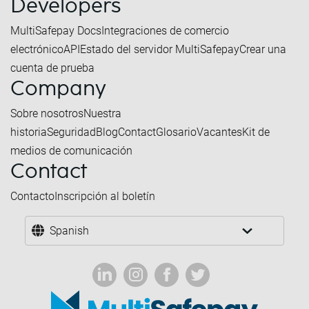
Developers
MultiSafepay Docs
Integraciones de comercio
electrónico
API
Estado del servidor MultiSafepay
Crear una
cuenta de prueba
Company
Sobre nosotros
Nuestra
historia
Seguridad
Blog
Contact
Glosario
Vacantes
Kit de
medios de comunicación
Contact
Contacto
Inscripción al boletín
Spanish