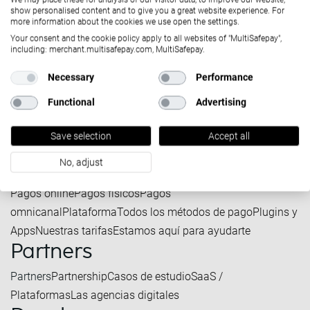
show personalised content and to give you a great website experience. For
Company
more information about the cookies we use open the settings.
Your consent and the cookie policy apply to all websites of "MultiSafepay",
including: merchant.multisafepay.com, MultiSafepay.
Contact
Necessary
Performance
Spanish
Functional
Advertising
Save selection
Accept all
No, adjust
Solutions
Pagos online
Pagos físicos
Pagos
omnicanal
Plataforma
Todos los métodos de pago
Plugins y
Apps
Nuestras tarifas
Estamos aquí para ayudarte
Partners
Partners
Partnership
Casos de estudio
SaaS /
Plataformas
Las agencias digitales