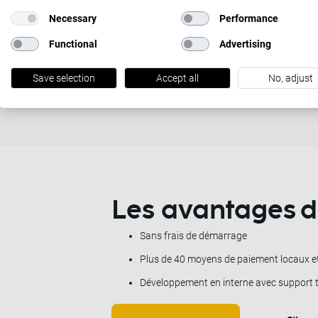
Commen
Necessary
Performance
Functional
Advertising
For merchants
Save selection
Accept all
No, adjust
Les avantages d
Sans frais de démarrage
Plus de 40 moyens de paiement locaux et
Développement en interne avec support t