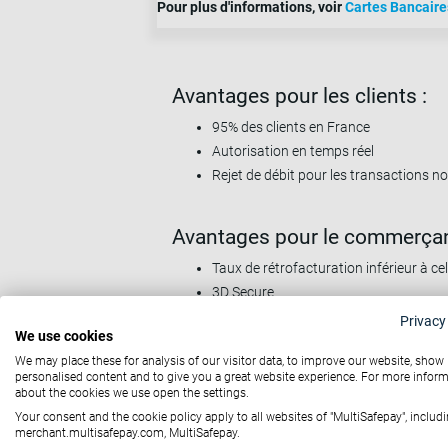
Pour plus d'informations, voir
Cartes Bancaire
Avantages pour les clients :
95% des clients en France
Autorisation en temps réel
Rejet de débit pour les transactions 
Avantages pour le commerçan
Taux de rétrofacturation inférieur à c
3D Secure
Le filtre anti-fraude automatisé de Mu
Privacy
We use cookies
We may place these for analysis of our visitor data, to improve our website, show
personalised content and to give you a great website experience. For more infor
about the cookies we use open the settings.
Your consent and the cookie policy apply to all websites of "MultiSafepay", includi
merchant.multisafepay.com, MultiSafepay.