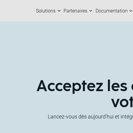
Solutions
Partenaires
Documentation
Solutions
Partenaires
Documentation
Entreprise
C
N
C
A
Acceptez les
vo
Lancez-vous dès aujourd'hui et intég