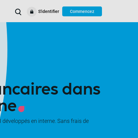
S'identifier
Commencez
us
es
Nous vous aiderons à
Cas d'utilisation
Aide et soutien
Ressources
ancaires dans
gne
 développés en interne. Sans frais de