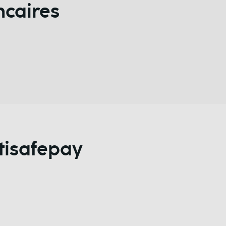
ncaires
tisafepay