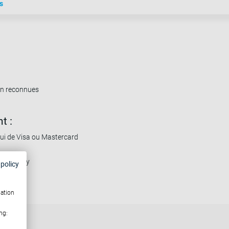
s
non reconnues
t :
elui de Visa ou Mastercard
ltiSafepay
 policy
mation
ng: