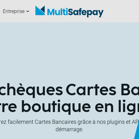
Entreprise
haînes
os partenaires
ommerçants
 propos de nous
Getting started
Travailler avec no
Développeurs
Nouvelles et articl
 chèques Cartes B
tre boutique en li
rez facilement Cartes Bancaires grâce à nos plugins et API
démarrage.