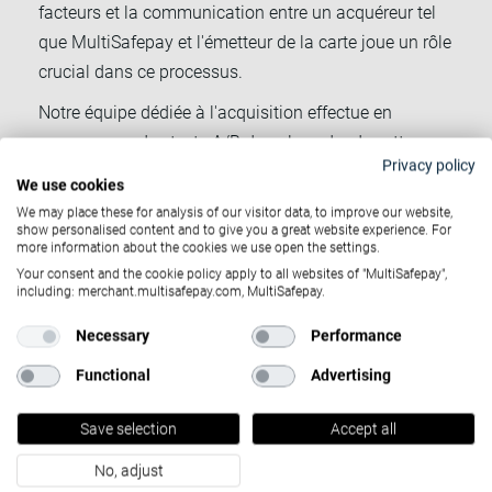
facteurs et la communication entre un acquéreur tel
que MultiSafepay et l'émetteur de la carte joue un rôle
crucial dans ce processus.
Notre équipe dédiée à l'acquisition effectue en
permanence des tests A/B dans le cadre de cette
Privacy policy
communication afin d'obtenir une meilleure
We use cookies
plateforme de conversion pour vous.
We may place these for analysis of our visitor data, to improve our website,
Cela vous permet de profiter d'une plateforme en
show personalised content and to give you a great website experience. For
more information about the cookies we use open the settings.
constante évolution avec des conversions
Your consent and the cookie policy apply to all websites of "MultiSafepay",
croissantes sans influence de votre part.
including: merchant.multisafepay.com, MultiSafepay.
Necessary
Performance
Functional
Advertising
Taux d'acceptation et
d'autorisation
Save selection
Accept all
Moins de parties signifie moins de frais. Mais au lieu
No, adjust