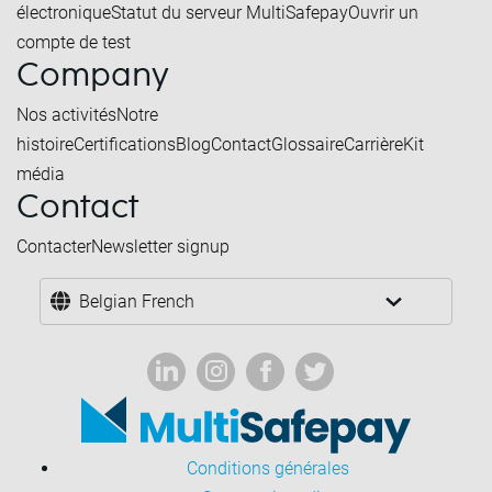
électronique
Statut du serveur MultiSafepay
Ouvrir un
compte de test
Company
Nos activités
Notre
histoire
Certifications
Blog
Contact
Glossaire
Carrière
Kit
média
Contact
Contacter
Newsletter signup
Belgian French
Conditions générales