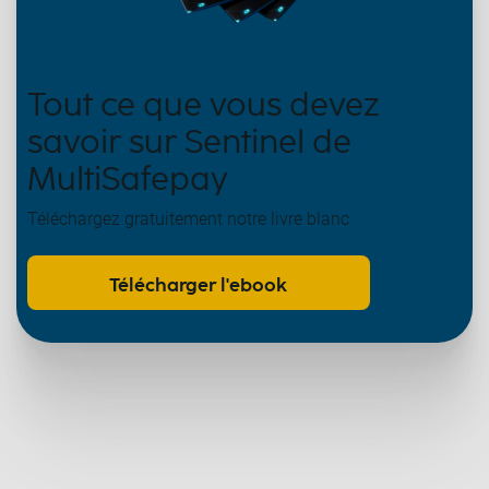
Tout ce que vous devez
savoir sur Sentinel de
MultiSafepay
Téléchargez gratuitement notre livre blanc
Télécharger l'ebook