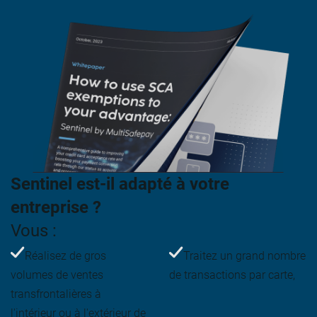
Sentinel est-il adapté à votre
entreprise ?
Vous :
Réalisez de gros
Traitez un grand nombre
volumes de ventes
de transactions par carte,
transfrontalières à
l'intérieur ou à l'extérieur de