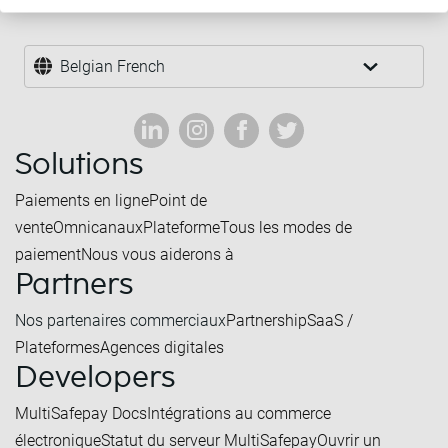
Belgian French
Solutions
Paiements en ligne
Point de
vente
Omnicanaux
Plateforme
Tous les modes de
paiement
Nous vous aiderons à
Partners
Nos partenaires commerciaux
Partnership
SaaS /
Plateformes
Agences digitales
Developers
MultiSafepay Docs
Intégrations au commerce
électronique
Statut du serveur MultiSafepay
Ouvrir un