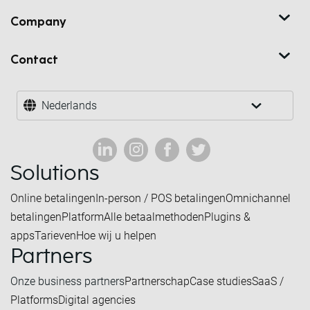
Company
Contact
Nederlands
Solutions
Online betalingen
In-person / POS betalingen
Omnichannel
betalingen
Platform
Alle betaalmethoden
Plugins &
apps
Tarieven
Hoe wij u helpen
Partners
Onze business partners
Partnerschap
Case studies
SaaS /
Platforms
Digital agencies