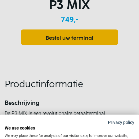
P3 MIX
749,-
Bestel uw terminal
Productinformatie
Beschrijving
De P3 MIX is een revolutionaire betaalterminal.
Privacy policy
Door een tablet te combineren met een betaalterminal kunt
We use cookies
u voor de P3 MIX talloze unieke toepassingen bedenken.
We may place these for analysis of our visitor data, to improve our website,