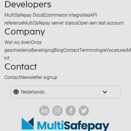
Developers
MultiSafepay Docs
Ecommerce integraties
API
reference
MultiSafepay server status
Open een test account
Company
Wat wij doen
Onze
geschiedenis
Beveiliging
Blog
Contact
Terminologie
Vacatures
M
kit
Contact
Contact
Newsletter signup
Nederlands