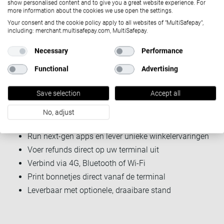
show personalised content and to give you a great website experience. For
Van het runnen van apps waar u bijvoorbeeld
more information about the cookies we use open the settings.
kledingstukken combineert, tot het up-to-date houden van
Your consent and the cookie policy apply to all websites of "MultiSafepay",
uw inventaris.
including: merchant.multisafepay.com, MultiSafepay.
De P3 MIX kan het allemaal, en met de constante stroom
Necessary
Performance
van nieuwe applicaties worden de functionaliteiten met de
Functional
Advertising
dag uitgebreider.
Key features
Save selection
Accept all
Accepteer alle betaalmethoden – kaarten, wallets en
No, adjust
QR-codes
Run next-gen apps en lever unieke winkelervaringen
Voer refunds direct op uw terminal uit
Verbind via 4G, Bluetooth of Wi-Fi
Print bonnetjes direct vanaf de terminal
Leverbaar met optionele, draaibare stand