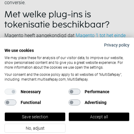
conversie.
Met welke plug-ins is
tokenisatie beschikbaar?
Magento heeft aangekondigd dat
Magento 1 tot het einde
van 2020 wordt ondersteund
. MultiSafepay heeft daarom
Privacy policy
We use cookies
plug-ins voor de tokenisatie gemaakt voor zowel Magento
We may place these for analysis of our visitor data, to improve our website,
1-gebruikers als Magento 2-gebruikers.
show personalised content and to give you a great website experience. For
more information about the cookies we use open the settings.
Als u de gratis technologie in uw Magento-webshop wilt
Your consent and the cookie policy apply to all websites of "MultiSafepay",
gebruiken, dan dient u de nieuwe Magento 1-plugin versie
including: merchant.multisafepay.com, MultiSafepay.
2.5.2 of de nieuwe Magento 2-plug-in versie 1.5.2 te
Necessary
Performance
downloaden. Bel uw accountmanager om de tools te
Functional
Advertising
activeren die nodig zijn voor tokenisatie in uw Merchant
Control.
Save selection
Accept all
Neem contact op met uw accountmanager of e-mail ons op
No, adjust
sales@multisafepay.com
.