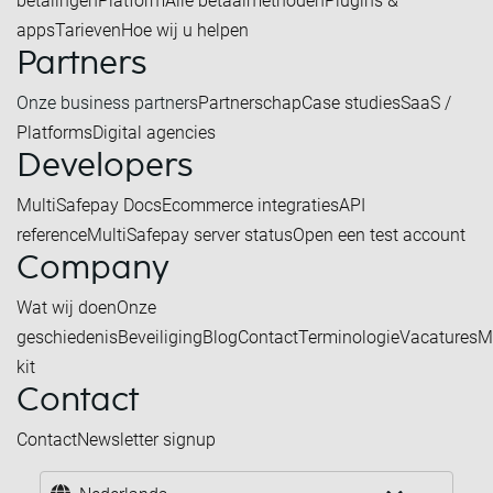
betalingen
Platform
Alle betaalmethoden
Plugins &
apps
Tarieven
Hoe wij u helpen
Partners
Onze business partners
Partnerschap
Case studies
SaaS /
Platforms
Digital agencies
Developers
MultiSafepay Docs
Ecommerce integraties
API
reference
MultiSafepay server status
Open een test account
Company
Wat wij doen
Onze
geschiedenis
Beveiliging
Blog
Contact
Terminologie
Vacatures
M
kit
Contact
Contact
Newsletter signup