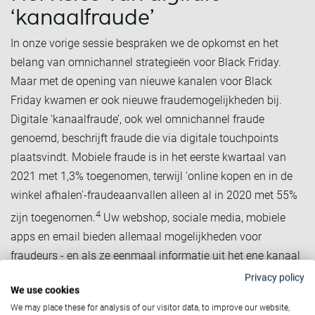
‘kanaalfraude’
In onze vorige sessie bespraken we de opkomst en het
belang van omnichannel strategieën voor Black Friday.
Maar met de opening van nieuwe kanalen voor Black
Friday kwamen er ook nieuwe fraudemogelijkheden bij.
Digitale ‘kanaalfraude’, ook wel omnichannel fraude
genoemd, beschrijft fraude die via digitale touchpoints
plaatsvindt. Mobiele fraude is in het eerste kwartaal van
2021 met 1,3% toegenomen, terwijl 'online kopen en in de
winkel afhalen'-fraudeaanvallen alleen al in 2020 met 55%
4
zijn toegenomen.
Uw webshop, sociale media, mobiele
apps en email bieden allemaal mogelijkheden voor
fraudeurs - en als ze eenmaal informatie uit het ene kanaal
hebben gestolen, kunnen ze die vaak gebruiken om ook
Privacy policy
We use cookies
andere kanalen binnen te dringen.
We may place these for analysis of our visitor data, to improve our website,