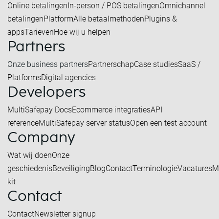
Online betalingen
In-person / POS betalingen
Omnichannel
betalingen
Platform
Alle betaalmethoden
Plugins &
apps
Tarieven
Hoe wij u helpen
Partners
Onze business partners
Partnerschap
Case studies
SaaS /
Platforms
Digital agencies
Developers
MultiSafepay Docs
Ecommerce integraties
API
reference
MultiSafepay server status
Open een test account
Company
Wat wij doen
Onze
geschiedenis
Beveiliging
Blog
Contact
Terminologie
Vacatures
M
kit
Contact
Contact
Newsletter signup