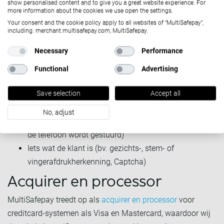
Door de pandemie zijn consumenten geneigd te kiezen voor
show personalised content and to give you a great website experience. For
more information about the cookies we use open the settings.
contactloze en digitale transacties en aankopen, zelfs
Your consent and the cookie policy apply to all websites of "MultiSafepay",
wanneer in-person opties mogelijk zijn. Nu face-to-face
including: merchant.multisafepay.com, MultiSafepay.
transacties afnemen, wordt sterkere authenticatie voor
Necessary
Performance
apparaten en kanalen onvermijdelijk.
Functional
Advertising
Sterke authenticatiemethoden zijn:
Save selection
Accept all
Iets wat de klant weet (bijv. beveiligingsvragen,
wachtwoorden, pincodes)
No, adjust
Iets dat de klant heeft (bv. een token of code die naar
de telefoon wordt gestuurd)
Iets wat de klant is (bv. gezichts-, stem- of
vingerafdrukherkenning, Captcha)
Acquirer en processor
MultiSafepay treedt op als
acquirer en processor
voor
creditcard-systemen als Visa en Mastercard, waardoor wij