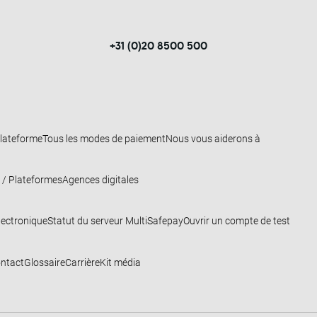
+31 (0)20 8500 500
lateforme
Tous les modes de paiement
Nous vous aiderons à
 / Plateformes
Agences digitales
lectronique
Statut du serveur MultiSafepay
Ouvrir un compte de test
ntact
Glossaire
Carrière
Kit média