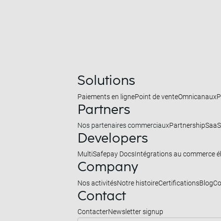
Solutions
Paiements en ligne
Point de vente
Omnicanaux
P
Partners
Nos partenaires commerciaux
Partnership
SaaS
Developers
MultiSafepay Docs
Intégrations au commerce é
Company
Nos activités
Notre histoire
Certifications
Blog
Co
Contact
Contacter
Newsletter signup