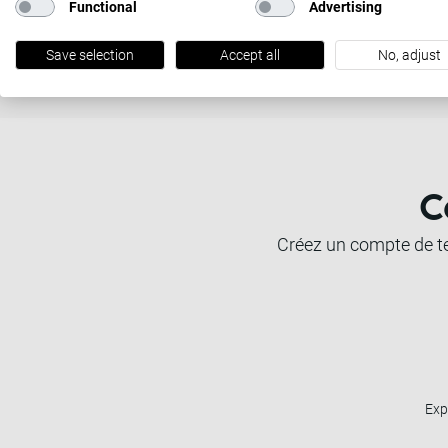
Functional
Advertising
Our account managers are always available to h
solving problems, we'll remove barriers for you.
Save selection
Accept all
No, adjust
C
Créez un compte de te
Exp