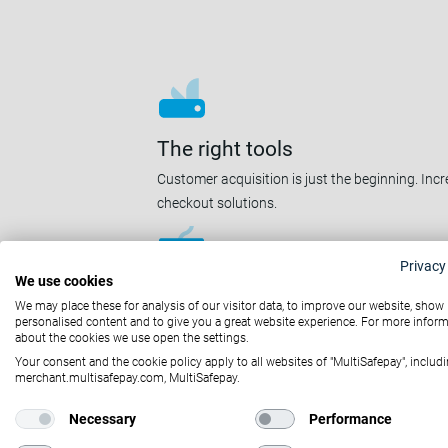
The right tools
Customer acquisition is just the beginning. I
checkout solutions.
Privacy
We use cookies
Carefree payments
We may place these for analysis of our visitor data, to improve our website, show
personalised content and to give you a great website experience. For more infor
As a collecting Payment Service Provider, you c
about the cookies we use open the settings.
the payment collections - we've got you covered
Your consent and the cookie policy apply to all websites of "MultiSafepay", includi
merchant.multisafepay.com, MultiSafepay.
Necessary
Performance
Dedicated partnership