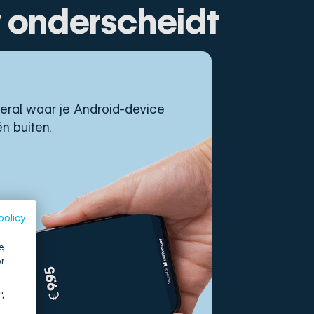
y onderscheidt
eral waar je Android-device
n buiten.
policy
e,
r
",