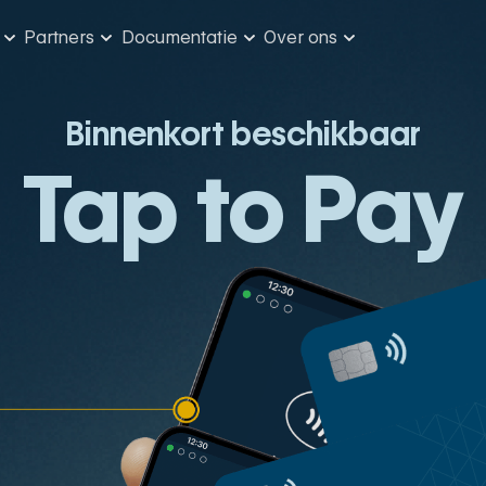
Partners
Documentatie
Over ons
Kanalen
Onze partners
Merchants
MultiSafepay
Aan de slag
Samenwerken me
Developers
Nieuws
Binnenkort beschikbaar
ons
Tap to Pay