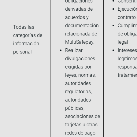
obligaciones
Consent
derivadas de
Ejecució
acuerdos y
contrato
documentación
Cumplim
Todas las
relacionada de
de oblig
categorías de
MultiSafepay.
legal
información
Realizar
Intereses
personal
divulgaciones
legítimos
exigidas por
responsa
leyes, normas,
tratamie
autoridades
regulatorias,
autoridades
públicas,
asociaciones de
tarjetas u otras
redes de pago,