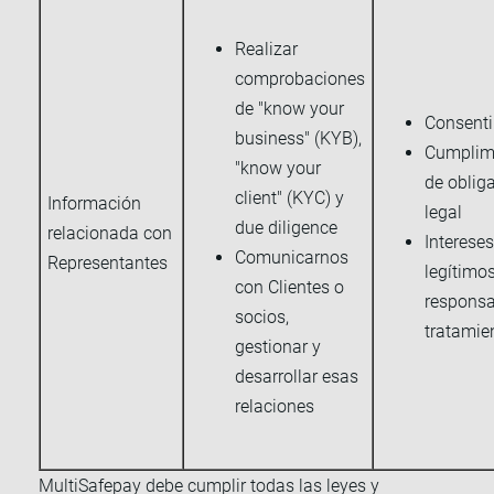
Realizar
comprobaciones
de "know your
Consent
business" (KYB),
Cumplim
"know your
de oblig
client" (KYC) y
Información
legal
due diligence
relacionada con
Intereses
Comunicarnos
Representantes
legítimos
con Clientes o
responsa
socios,
tratamie
gestionar y
desarrollar esas
relaciones
MultiSafepay debe cumplir todas las leyes y