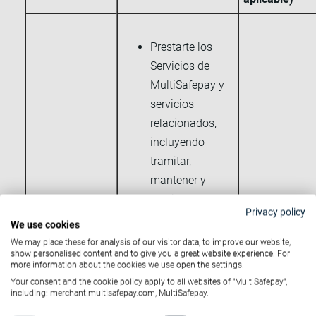
Prestarte los
Servicios de
MultiSafepay y
servicios
relacionados,
incluyendo
tramitar,
mantener y
gestionar tu
Privacy policy
registro en
We use cookies
nuestros
We may place these for analysis of our visitor data, to improve our website,
show personalised content and to give you a great website experience. For
servicios.
more information about the cookies we use open the settings.
Permitir y
Your consent and the cookie policy apply to all websites of "MultiSafepay",
ejecutar
including: merchant.multisafepay.com, MultiSafepay.
transacciones,