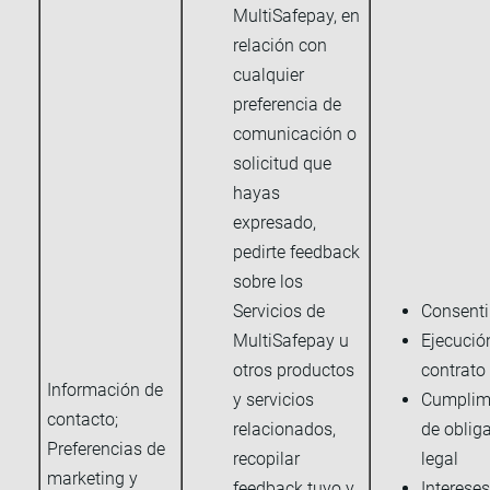
MultiSafepay, en
relación con
cualquier
preferencia de
comunicación o
solicitud que
hayas
expresado,
pedirte feedback
sobre los
Servicios de
Consent
MultiSafepay u
Ejecució
otros productos
contrato
Información de
y servicios
Cumplim
contacto;
relacionados,
de oblig
Preferencias de
recopilar
legal
marketing y
feedback tuyo y
Intereses