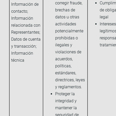
corregir fraude,
Cumplim
Información de
brechas de
de oblig
contacto;
datos u otras
legal
Información
actividades
Intereses
relacionada con
potencialmente
legítimos
Representantes;
prohibidas o
responsa
Datos de cuenta
ilegales y
tratamie
y transacción;
violaciones de
Información
acuerdos,
técnica
políticas,
estándares,
directrices, leyes
y reglamentos.
Proteger la
integridad y
mantener la
seguridad de